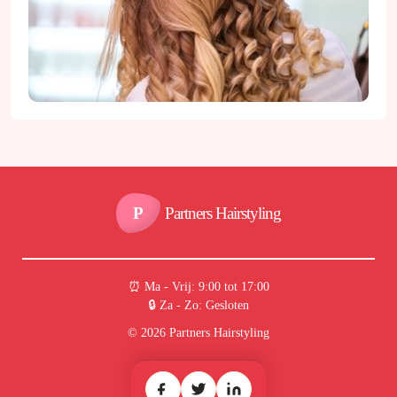
P
Partners Hairstyling
⏰︎ Ma - Vrij: 9:00 tot 17:00
🔒︎ Za - Zo: Gesloten
© 2026 Partners Hairstyling