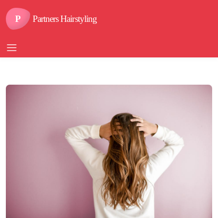
P
Partners Hairstyling